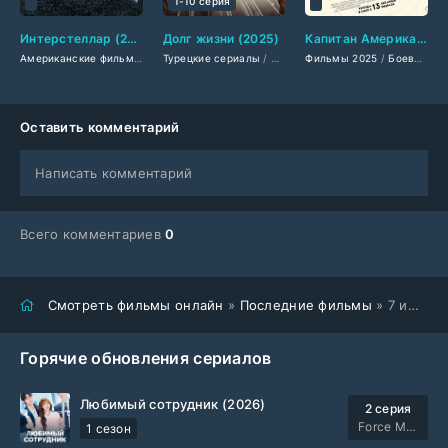
1-10 серия
Интерстеллар (2014)
Долг жизни (2025)
Капитан Америка: Новый мир (2025)
Американские фильмы
/
Британские фильмы
Турецкие сериалы
/
/
Фильмы 2025
Крутые фильмы
Фильмы 2025
/
Сериалы 2025
/
Фильмы с выс
/
Боевики 2025
/
Д
Оставить комментарий
Написать комментарий
Всего комментариев
0
Смотреть фильмы онлайн
»
Последние фильмы
» 7 июля (2025)
Горячие обновления сериалов
Любимый сотрудник (2026)
2 серия
Force Media
1 сезон