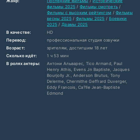
Жанр:
Последние фильмы
/
Исторические
фильмы 2025
/
Фильмы смотреть
/
Фильмы с высоким рейтингом
/
Фильмы
весны 2025
/
Фильмы 2025
/
Боевики
2025
/
Драмы 2025
В качестве:
HD
Перевод:
профессиональная студия озвучки
Возраст:
зрителям, достигшим 18 лет
Сколько идёт:
1 ч 53 мин
В ролях актеры:
Антони Альварес, Tico Armand, Paul
Henry Athis, Evens Jn Baptiste, Jacques
Bourjolly Jr., Anderson Brutus, Tony
Delerme, Chermithe Geffrard Duverger,
Eddy Francois, Ca?lle Jean-Baptiste
Edmond