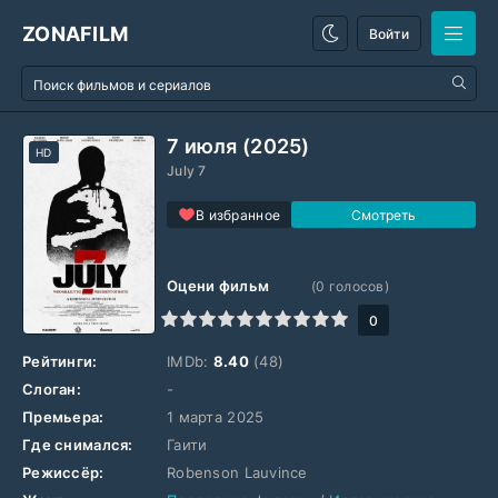
ZONAFILM
Войти
7 июля (2025)
HD
July 7
В избранное
Оцени фильм
(
0
голосов)
1
2
3
4
5
6
7
8
9
10
0
Рейтинги:
IMDb:
8.40
(48)
Слоган:
-
Премьера:
1 марта 2025
Где снимался:
Гаити
Режиссёр:
Robenson Lauvince