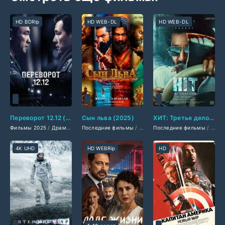
HD BDRip
HD WEB-DL
HD WEB-DL
Переворот 12.12 (2025)
Сын льва (2025)
ХИТ: Третье дело (2025)
Фильмы 2025
/
Драмы 2025
Последние фильмы
/
Исторические фильмы 2025
/
Фильмы 2025
Последние фильмы
/
Зарубежные фильм
/
Боевики 2025
/
Зару
/
4K UHD
HD WEBRip
HD