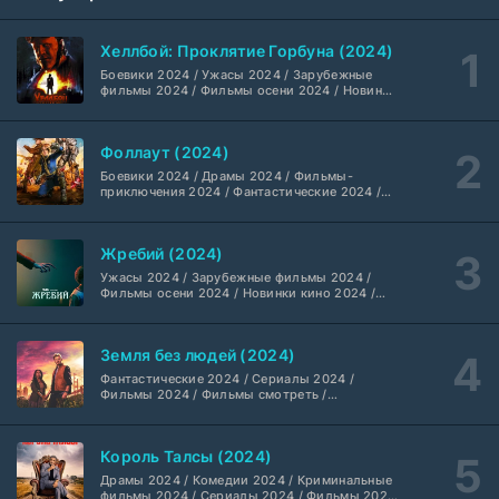
Жизнь, Ларри и стремление к несчастью: Почти история Америки (2026)
6 серия
TVShows
1 сезон
Хеллбой: Проклятие Горбуна (2024)
Боевики 2024 / Ужасы 2024 / Зарубежные
Шугар (2026)
7 серия
фильмы 2024 / Фильмы осени 2024 / Новинки
кино 2024 / Последние фильмы / Фильмы
Coldfilm
1-2 сезон
2024 / Американские фильмы / Фильмы
смотреть / Британские фильмы / Фильмы с
Фоллаут (2024)
высоким рейтингом / Интересные фильмы /
Укрытие (2026)
Крутые фильмы / Популярные фильмы
5 серия
Боевики 2024 / Драмы 2024 / Фильмы-
HDrezka Studio
1-3 сезон
приключения 2024 / Фантастические 2024 /
Сериалы 2024 / Фильмы 2024 / Фильмы
смотреть / Сериалы в 4K UHD / Американские
сериалы
Мыс страха (2026)
10 серия
Жребий (2024)
Dragon Money Studio
1 сезон
Ужасы 2024 / Зарубежные фильмы 2024 /
Фильмы осени 2024 / Новинки кино 2024 /
Последние фильмы / Фильмы 2024 /
Библиотекари: Следующая глава (2026)
Американские фильмы / Фильмы смотреть /
2 серия
Фильмы с высоким рейтингом / Интересные
LostFilm
1-2 сезон
Земля без людей (2024)
фильмы / Крутые фильмы / Популярные
фильмы
Фантастические 2024 / Сериалы 2024 /
Фильмы 2024 / Фильмы смотреть /
Вторая мировая война с Томом Хэнксом (2026)
20 серия
Американские сериалы
Дубляж HDrezka St.
1 сезон
Король Талсы (2024)
Анна медиум (2021-2026)
Драмы 2024 / Комедии 2024 / Криминальные
2 серия
фильмы 2024 / Сериалы 2024 / Фильмы 2024