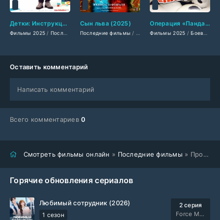
Детки: Инструкция не прилагается (2025)
Сын льва (2025)
Операция «Панда» (2025)
Фильмы 2025
/
Последние фильмы
Последние фильмы
/
Комедии 2025
/
Фильмы 2025
/
Зарубежные фильмы 2025
Фильмы 2025
/
Боевики 2025
/
Боевики 2025
/
Оставить комментарий
Написать комментарий
Всего комментариев
0
Смотреть фильмы онлайн
»
Последние фильмы
» Провал! (2025)
Горячие обновления сериалов
Любимый сотрудник (2026)
2 серия
Force Media
1 сезон