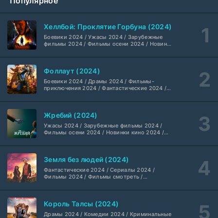
Популярное
Жизнь, Ларри и стремление к несчастью: Почти история Америки (2026)
6 серия
TVShows
1 сезон
Хеллбой: Проклятие Горбуна (2024)
Боевики 2024 / Ужасы 2024 / Зарубежные
Шугар (2026)
7 серия
фильмы 2024 / Фильмы осени 2024 / Новинки
кино 2024 / Последние фильмы / Фильмы
Coldfilm
1-2 сезон
2024 / Американские фильмы / Фильмы
смотреть / Британские фильмы / Фильмы с
Фоллаут (2024)
высоким рейтингом / Интересные фильмы /
Укрытие (2026)
Крутые фильмы / Популярные фильмы
5 серия
Боевики 2024 / Драмы 2024 / Фильмы-
HDrezka Studio
1-3 сезон
приключения 2024 / Фантастические 2024 /
Сериалы 2024 / Фильмы 2024 / Фильмы
смотреть / Сериалы в 4K UHD / Американские
сериалы
Мыс страха (2026)
10 серия
Жребий (2024)
Dragon Money Studio
1 сезон
Ужасы 2024 / Зарубежные фильмы 2024 /
Фильмы осени 2024 / Новинки кино 2024 /
Последние фильмы / Фильмы 2024 /
Библиотекари: Следующая глава (2026)
Американские фильмы / Фильмы смотреть /
2 серия
Фильмы с высоким рейтингом / Интересные
LostFilm
1-2 сезон
Земля без людей (2024)
фильмы / Крутые фильмы / Популярные
фильмы
Фантастические 2024 / Сериалы 2024 /
Фильмы 2024 / Фильмы смотреть /
Вторая мировая война с Томом Хэнксом (2026)
20 серия
Американские сериалы
Дубляж HDrezka St.
1 сезон
Король Талсы (2024)
Анна медиум (2021-2026)
Драмы 2024 / Комедии 2024 / Криминальные
2 серия