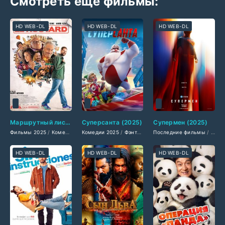
Смотреть ещё фильмы:
HD WEB-DL
HD WEB-DL
HD WEB-DL
Маршрутный лист (2025)
Суперсанта (2025)
Супермен (2025)
Фильмы 2025
/
Комедии 2025
Комедии 2025
/
Зарубежные фильмы 2025
/
Фэнтези 2025
Последние фильмы
/
/
Зарубежные фильмы 
Фильмы смотреть
/
Зару
HD WEB-DL
HD WEB-DL
HD WEB-DL