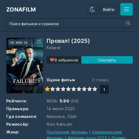
ZONAFILM
Войти
Провал! (2025)
HD WEB-DL
Failure!
В избранное
Оцени фильм
(
1
голос)
1
2
3
4
5
6
7
8
9
10
1
Рейтинги:
IMDb:
5.90
(50)
Премьера:
14 июля 2025
Где снимался:
Мексика, США
Режиссёр:
Alex Kahuam
Жанр:
Последние фильмы
/
Американские
фильмы
/
Фильмы лета 2025
/
Драмы