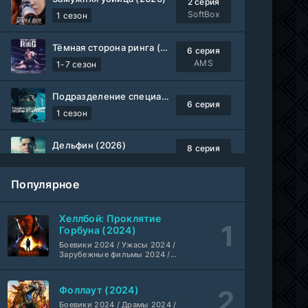
2 серия
SoftBox
1 сезон
Тёмная сторона ринга (2019-2026)
6 серия
AMS
1-7 сезон
Подразделение специального назначения (2026)
6 серия
1 сезон
Дельфин (2026)
8 серия
Не требуется
1-3 сезон
Популярное
Жизнь, Ларри и стремление к несчастью: Почти история Америки (2026)
6 серия
TVShows
1 сезон
Хеллбой: Проклятие
Горбуна (2024)
Шугар (2026)
Боевики 2024 / Ужасы 2024 /
7 серия
Зарубежные фильмы 2024 /
Coldfilm
1-2 сезон
Фильмы осени 2024 / Новинки
кино 2024 / Последние
фильмы / Фильмы 2024 /
Фоллаут (2024)
Укрытие (2026)
Американские фильмы /
5 серия
Фильмы смотреть /
Боевики 2024 / Драмы 2024 /
HDrezka Studio