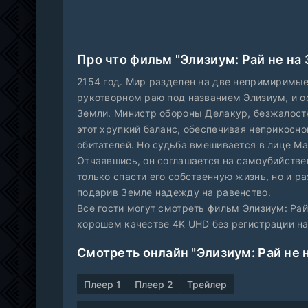
Про что фильм "Элизиум: Рай не на 
2154 год. Мир разделен на две непримиримые
рукотворном раю под названием Элизиум, и 
Земли. Министр обороны Делакур, безжалостна
этот хрупкий баланс, обеспечивая неприкосн
обитателей. Но судьба вмешивается в лице Мак
Отчаявшись, он соглашается на самоубийстве
только спасти его собственную жизнь, но и 
подарив Земле надежду на равенство.
Все гости могут смотреть фильм Элизиум: Рай
хорошем качестве 4K UHD без регистрации н
Смотреть онлайн "Элизиум: Рай не 
Плеер 1
Плеер 2
Трейлер