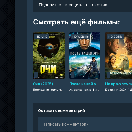
Поделиться в социальных сетях:
Смотреть ещё фильмы:
4K UHD
HD WEBRip
HD BDRip
Очи (2025)
После нашей эры (2013)
Последние фильмы
/
Фильмы 2025
/
Приключения 2025
Американские фильмы
/
Боевики 2024
Фильмы смотр
/
Фэнт
/
Драмы
Оставить комментарий
Написать комментарий