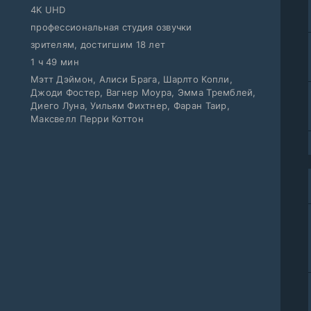
4K UHD
профессиональная студия озвучки
зрителям, достигшим 18 лет
1 ч 49 мин
Мэтт Дэймон, Алиси Брага, Шарлто Копли,
Джоди Фостер, Вагнер Моура, Эмма Тремблей,
Диего Луна, Уильям Фихтнер, Фаран Таир,
Максвелл Перри Коттон