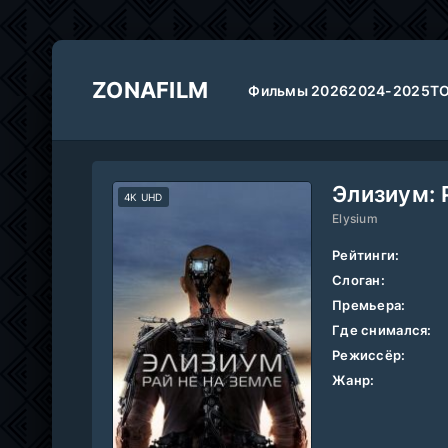
ZONAFILM
Фильмы 2026
2024-2025
Т
Элизиум: 
4K UHD
Elysium
Рейтинги:
Слоган:
Премьера:
Где снимался:
Режиссёр:
Жанр: