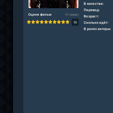
В качестве:
Перевод:
Оцени фильм
(
1
голос)
Возраст:
1
2
3
4
5
6
7
8
9
10
10
Сколько идёт:
В ролях актеры: