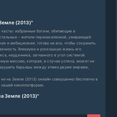
Земле (2013)"
 касты: избранные богачи, обитающие в
остальные – жители перенаселенной, умирающей
я и амбициозная, готова на все, чтобы сохранить
овенность Элизиума и роскошную жизнь его
са, неудачника, загнанного в угол системой.
нную миссию, которая, в случае успеха, может не
разрушить барьеры между этими двумя мирами,
 не на Земле (2013) онлайн совершенно бесплатно в
а нашей киноплатформе.
на Земле (2013)"