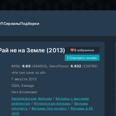
ОП
Сериалы
Подборки
Рай не на Земле (2013)
В избранное
Смотреть онлайн
IMDb:
6.60
(484000), КиноПоиск:
6.632
(238769)
«He can save us all»
7 августа 2013
США, Канада
Нил Бломкамп
Американские фильмы
/
Фильмы с высоким
рейтингом
/
Интересные фильмы
/
Фильмы
смотреть
/
Фильмы про космос
/
Фильмы в 4K
UHD