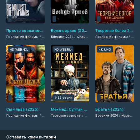
Просто скажи мне, что любишь меня (2025)
Вождь орков (2024)
Творение богов 2: Битва с демонами (2025)
Последние фильмы
/
Фильмы 2025
Боевики 2024
/
Драмы 2025
/
Фильмы-приключения 2024
/
Триллеры 2025
Последние фильмы
/
Зарубежны
/
Фэнтези
/
Филь
HD WEB-DL
HD WEBRip
4K UHD
1-32 серия
Сын льва (2025)
Мехмед: Султан Завоевателей (2024-2026)
Братья (2024)
Последние фильмы
/
Фильмы 2025
Турецкие сериалы
/
Боевики 2025
/
Сериалы 2025
/
Драмы 2025
Боевики 2024
/
Военные фильмы
/
Исторически
/
Комедии 2024
Оставить комментарий