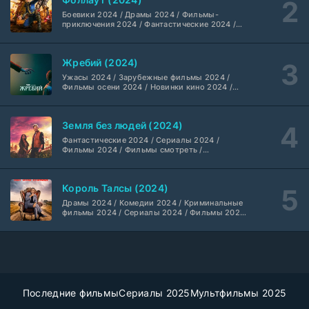
высоким рейтингом / Интересные фильмы /
Укрытие (2026)
Крутые фильмы / Популярные фильмы
5 серия
Боевики 2024 / Драмы 2024 / Фильмы-
HDrezka Studio
1-3 сезон
приключения 2024 / Фантастические 2024 /
Сериалы 2024 / Фильмы 2024 / Фильмы
смотреть / Сериалы в 4K UHD / Американские
сериалы
Мыс страха (2026)
10 серия
Жребий (2024)
Dragon Money Studio
1 сезон
Ужасы 2024 / Зарубежные фильмы 2024 /
Фильмы осени 2024 / Новинки кино 2024 /
Последние фильмы / Фильмы 2024 /
Библиотекари: Следующая глава (2026)
Американские фильмы / Фильмы смотреть /
2 серия
Фильмы с высоким рейтингом / Интересные
LostFilm
1-2 сезон
Земля без людей (2024)
фильмы / Крутые фильмы / Популярные
фильмы
Фантастические 2024 / Сериалы 2024 /
Фильмы 2024 / Фильмы смотреть /
Вторая мировая война с Томом Хэнксом (2026)
20 серия
Американские сериалы
Дубляж HDrezka St.
1 сезон
Король Талсы (2024)
Анна медиум (2021-2026)
Драмы 2024 / Комедии 2024 / Криминальные
2 серия
фильмы 2024 / Сериалы 2024 / Фильмы 2024
Не требуется
1-5 сезон
/ Фильмы смотреть / Американские сериалы
Преступление с низким IQ (2026)
24 серия
DubLik.TV
1 сезон
Последние фильмы
Сериалы 2025
Мультфильмы 2025
Страна боев (2026)
1 серия