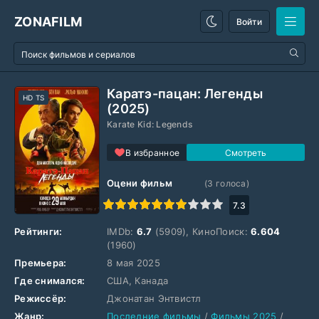
ZONAFILM
Войти
Каратэ-пацан: Легенды
HD TS
(2025)
Karate Kid: Legends
В избранное
Оцени фильм
(
3
голоса)
1
2
3
4
5
6
7
8
9
10
7.3
Рейтинги:
IMDb:
6.7
(5909), КиноПоиск:
6.604
(1960)
Премьера:
8 мая 2025
Где снимался:
США, Канада
Режиссёр:
Джонатан Энтвистл
Жанр:
Последние фильмы
/
Фильмы 2025
/