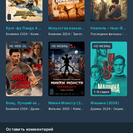
Кунг-фу Панда 4 (2024)
Искусство восьми конечностей (2024)
Неаполь – Нью-Йорк (2025)
Боевики 2024
/
Комедии 2024
Боевики 2024
/
Фильмы-приключения 2024
/
Триллеры 2024
Последние фильмы
/
/
Зарубежные фильмы
Фэнтези 2024
/
/
Филь
За
HD WEB-DL
HD WEBRip
HD WEBRip
1-6 серия
Боец. Лучший из лучших (2024)
Микки Монстр (2025)
Машина (2024)
Боевики 2024
/
Драмы 2024
Фильмы 2025
/
Триллеры 2024
/
Комедии 2025
/
Зарубежные фильмы 2024
Драмы 2024
/
Ужасы 2025
/
Сериалы 2024
/
Зарубе
/
Нови
Оставить комментарий