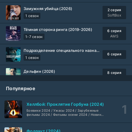
Замужняя убийца (2026)
2 серия
SoftBox
1 сезон
Тёмная сторона ринга (2019-2026)
6 серия
AMS
1-7 сезон
Подразделение специального назначения (2026)
6 серия
1 сезон
Дельфин (2026)
8 серия
Не требуется
1-3 сезон
Популярное
Жизнь, Ларри и стремление к несчастью: Почти история Америки (2026)
6 серия
TVShows
1 сезон
Хеллбой: Проклятие Горбуна (2024)
Боевики 2024 / Ужасы 2024 / Зарубежные
Шугар (2026)
7 серия
фильмы 2024 / Фильмы осени 2024 / Новинки
кино 2024 / Последние фильмы / Фильмы
Coldfilm
1-2 сезон
2024 / Американские фильмы / Фильмы
смотреть / Британские фильмы / Фильмы с
Фоллаут (2024)
высоким рейтингом / Интересные фильмы /