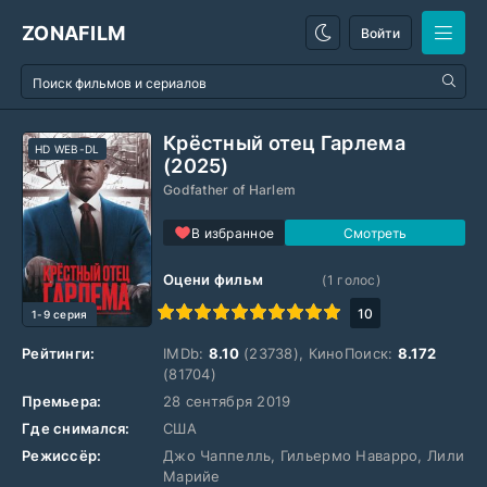
ZONAFILM
Войти
Крёстный отец Гарлема
HD WEB-DL
(2025)
Godfather of Harlem
В избранное
Оцени фильм
(
1
голос)
1
2
3
4
5
6
7
8
9
10
10
1-9 серия
Рейтинги:
IMDb:
8.10
(23738), КиноПоиск:
8.172
(81704)
Премьера:
28 сентября 2019
Где снимался:
США
Режиссёр:
Джо Чаппелль, Гильермо Наварро, Лили
Марийе