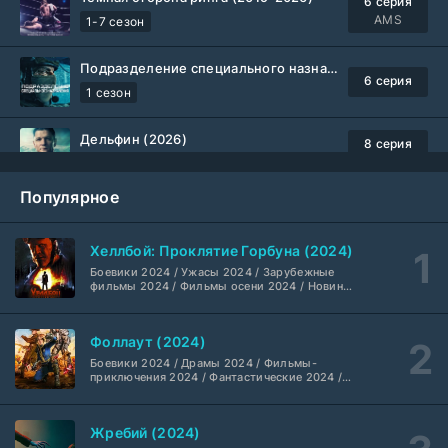
6 серия
AMS
1-7 сезон
Подразделение специального назначения (2026)
6 серия
1 сезон
Дельфин (2026)
8 серия
Не требуется
1-3 сезон
Популярное
Жизнь, Ларри и стремление к несчастью: Почти история Америки (2026)
6 серия
TVShows
1 сезон
Хеллбой: Проклятие Горбуна (2024)
Боевики 2024 / Ужасы 2024 / Зарубежные
Шугар (2026)
7 серия
фильмы 2024 / Фильмы осени 2024 / Новинки
кино 2024 / Последние фильмы / Фильмы
Coldfilm
1-2 сезон
2024 / Американские фильмы / Фильмы
смотреть / Британские фильмы / Фильмы с
Фоллаут (2024)
высоким рейтингом / Интересные фильмы /
Укрытие (2026)
Крутые фильмы / Популярные фильмы
5 серия
Боевики 2024 / Драмы 2024 / Фильмы-
HDrezka Studio
1-3 сезон
приключения 2024 / Фантастические 2024 /
Сериалы 2024 / Фильмы 2024 / Фильмы
смотреть / Сериалы в 4K UHD / Американские
сериалы
Мыс страха (2026)
10 серия
Жребий (2024)
Dragon Money Studio
1 сезон