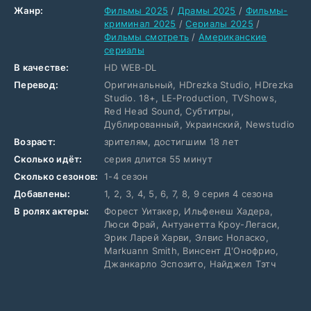
Жанр:
Фильмы 2025
/
Драмы 2025
/
Фильмы-
криминал 2025
/
Сериалы 2025
/
Фильмы смотреть
/
Американские
сериалы
В качестве:
HD WEB-DL
Перевод:
Оригинальный, HDrezka Studio, HDrezka
Studio. 18+, LE-Production, TVShows,
Red Head Sound, Субтитры,
Дублированный, Украинский, Newstudio
Возраст:
зрителям, достигшим 18 лет
Сколько идёт:
серия длится 55 минут
Сколько сезонов:
1-4 сезон
Добавлены:
1, 2, 3, 4, 5, 6, 7, 8, 9 серия 4 сезона
В ролях актеры:
Форест Уитакер, Ильфенеш Хадера,
Люси Фрай, Антуанетта Кроу-Легаси,
Эрик Ларей Харви, Элвис Ноласко,
Markuann Smith, Винсент Д'Онофрио,
Джанкарло Эспозито, Найджел Тэтч