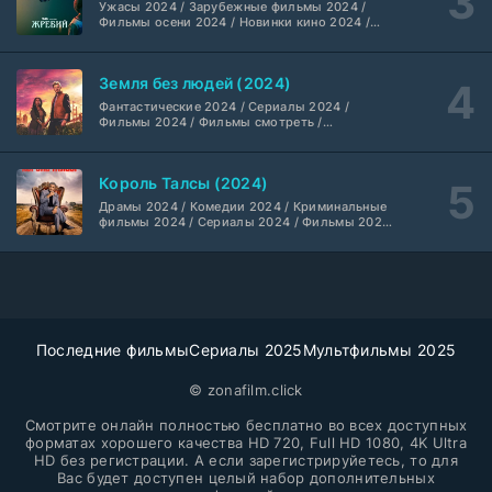
Ужасы 2024 / Зарубежные фильмы 2024 /
Фильмы осени 2024 / Новинки кино 2024 /
Последние фильмы / Фильмы 2024 /
Библиотекари: Следующая глава (2026)
Американские фильмы / Фильмы смотреть /
2 серия
Фильмы с высоким рейтингом / Интересные
LostFilm
1-2 сезон
Земля без людей (2024)
фильмы / Крутые фильмы / Популярные
фильмы
Фантастические 2024 / Сериалы 2024 /
Фильмы 2024 / Фильмы смотреть /
Вторая мировая война с Томом Хэнксом (2026)
20 серия
Американские сериалы
Дубляж HDrezka St.
1 сезон
Король Талсы (2024)
Анна медиум (2021-2026)
Драмы 2024 / Комедии 2024 / Криминальные
2 серия
фильмы 2024 / Сериалы 2024 / Фильмы 2024
Не требуется
1-5 сезон
/ Фильмы смотреть / Американские сериалы
Преступление с низким IQ (2026)
24 серия
DubLik.TV
1 сезон
Последние фильмы
Сериалы 2025
Мультфильмы 2025
Страна боев (2026)
1 серия
Coldfilm
© zonafilm.click
1 сезон
Смотрите онлайн полностью бесплатно во всех доступных
Рыцарь Семи Королевств (2026)
форматах хорошего качества HD 720, Full HD 1080, 4K Ultra
6 серия
HD без регистрации. А если зарегистрируйетесь, то для
Syncmer
1 сезон
Вас будет доступен целый набор дополнительных