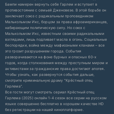
Бампи намерен вернуть себе Гарлем и вступает в
противостояние с семьей Дженовезе. В этой борьбе он
заключает союз с радикальным проповедником
Малькольмом Икс, борцом за права афроамериканцев,
набирающим политическую силу. Но союз с
Малькольмом Икс, известным своими радикальными
взглядами, лишь подливает масла в огонь. Социальные
беспорядки, война между мафиозными кланами – все
это грозит разрушением города. События
разворачиваются на фоне бурных и опасных 60-х
годов, когда столкновения между преступным миром и
активистами за гражданские права достигают апогея.
Чтобы узнать, как развернутся события дальше,
смотрите криминальную драму "Крёстный отец
Гарлема".
Все гости могут смотреть сериал Крёстный отец
Гарлема (2025) онлайн 1-4 сезон все серии на русском
языке совершенно бесплатно в хорошем качестве HD
без регистрации на нашей киноплатформе.