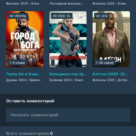
Фильмы 2025
/
Боевики 2025
Последние фильмы
/
Драмы 2025
/
Фильмы-криминал 2025
/
Фильмы 2025
Фильмы 2025
/
Биографические
/
Боевики 2025
/
Сериалы
HD WEBRip
HD WEB-DL
4K UHD
1-6 серия
1-20 серия
Город бога: Борьба продолжается (2024)
Блондинка под прицелом (2024)
Ватсон (2025-2026)
Драмы 2024
/
Криминальные фильмы 2024
Боевики 2024
/
Комедии 2024
/
Сериалы 2024
Фильмы 2025
/
Триллеры 2024
/
Фильмы 2024
/
Детективы 2025
/
/
Зару
Фи
Оставить комментарий
Написать комментарий
Всего комментариев
0