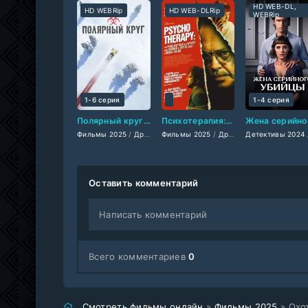
HD WEB-DL,
HD WEBRip
HD WEB-DLRip
WEBRip
1-6 серия
1-4 серия
Полярный круг (2018-2026)
Психотерапия: Поверхностная история писателя, который решил написать о серийном убийце (2025)
Фильмы 2025
/
Драмы 2025
Фильмы 2025
/
Фильмы-криминал 2025
/
Драмы 2025
Детективы 2024
/
Комедии 
/
Трилле
Оставить комментарий
Написать комментарий
Всего комментариев
0
Смотреть фильмы онлайн
»
Фильмы 2025
» Охо