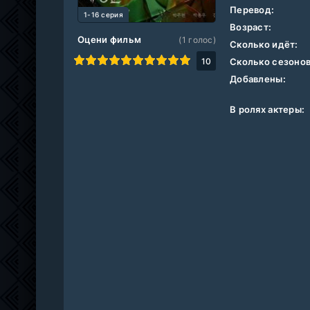
Перевод:
1-16 серия
Возраст:
Оцени фильм
(
1
голос)
Сколько идёт:
1
2
3
4
5
6
7
8
9
10
10
Сколько сезонов
Добавлены:
В ролях актеры: