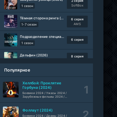
2 серия
SoftBox
1 сезон
Тёмная сторона ринга (2019-2026)
6 серия
AMS
1-7 сезон
Подразделение специального назначения (2026)
6 серия
1 сезон
Дельфин (2026)
8 серия
Не требуется
1-3 сезон
Популярное
Жизнь, Ларри и стремление к несчастью: Почти история Америки (2026)
6 серия
TVShows
1 сезон
Хеллбой: Проклятие
Горбуна (2024)
Шугар (2026)
Боевики 2024 / Ужасы 2024 /
7 серия
Зарубежные фильмы 2024 /
Coldfilm
1-2 сезон
Фильмы осени 2024 / Новинки
кино 2024 / Последние
фильмы / Фильмы 2024 /
Фоллаут (2024)
Укрытие (2026)
Американские фильмы /
5 серия
Фильмы смотреть /
Боевики 2024 / Драмы 2024 /
HDrezka Studio