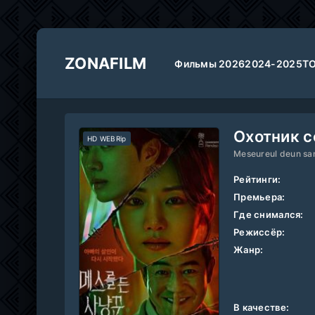
ZONAFILM
Фильмы 2026
2024-2025
Т
Охотник с
HD WEBRip
Meseureul deun s
Рейтинги:
Премьера:
Где снимался:
Режиссёр:
Жанр:
В качестве: