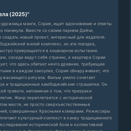
зла (2025)"
удожница манги, Сория, ищет вдохновение и ответы
то покинула. Вместе со своим парнем Дайчи,
и создать новый проект, интересный для издателя.
оджийский жилой комплекс, но эта поездка,
быстро превращается в кошмарное испытание.
м, соседи ведут себя странно, а квартира Сории
ует, что здесь обитает нечто древнее, требующее
тыми в каждом закоулке, Сория обнаруживает, что
, ужасающего ритуала. Фильм умело сочетает
ера и традиционные камбоджийские страшилки. Он
ой тревоги, напоминая о том, что призраки
летия. Жанр переплетается с исторической
этом месте, не просто сверхъестественные
лений, совершенных Красными кхмерами. Режиссеры
плетают культурный контекст в канву традиционного
исследования исторической боли и коллективной