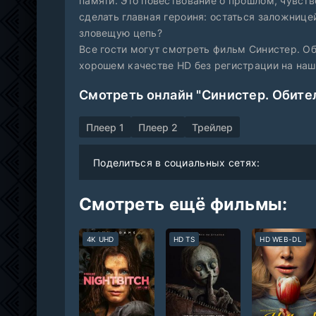
памяти. Это повествование о прошлом, чувст
сделать главная героиня: остаться заложнице
зловещую цепь?
Все гости могут смотреть фильм Синистер. Об
хорошем качестве HD без регистрации на на
Смотреть онлайн "Синистер. Обител
Плеер 1
Плеер 2
Трейлер
Поделиться в социальных сетях:
Смотреть ещё фильмы:
4K UHD
HD TS
HD WEB-DL