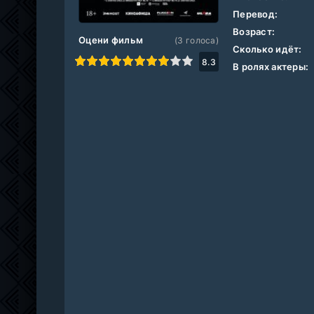
Перевод:
Возраст:
Оцени фильм
(
3
голоса)
Сколько идёт:
1
2
3
4
5
6
7
8
9
10
8.3
В ролях актеры: