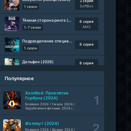
2 серия
SoftBox
1 сезон
Тёмная сторона ринга (2019-2026)
6 серия
AMS
1-7 сезон
Подразделение специального назначения (2026)
6 серия
1 сезон
Дельфин (2026)
8 серия
Не требуется
1-3 сезон
Популярное
Жизнь, Ларри и стремление к несчастью: Почти история Америки (2026)
6 серия
TVShows
1 сезон
Хеллбой: Проклятие
Горбуна (2024)
Шугар (2026)
Боевики 2024 / Ужасы 2024 /
7 серия
Зарубежные фильмы 2024 /
Coldfilm
1-2 сезон
Фильмы осени 2024 / Новинки
кино 2024 / Последние
фильмы / Фильмы 2024 /
Фоллаут (2024)
Укрытие (2026)
Американские фильмы /
5 серия
Фильмы смотреть /
Боевики 2024 / Драмы 2024 /
HDrezka Studio