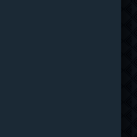
Рыцарь Семи Королевств (2026)
6 серия
Syncmer
1 сезон
Чудо-человек (2026)
8 серия
HDrezka Studio
1 сезон
Красота (2026)
11 серия
ТО Дубляжная
1 сезон
Убегай! (2026)
8 серия
LE-Production
1 сезон