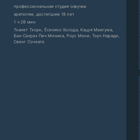
профессиональная студия озвучки
зрителям, достигшим 18 лет
1 ч 28 мин
Тханет Тхорн, Ёсихико Хосода, Кацуя Маигума,
Бан Сахрах Пич Моника, Роус Мони, Тоуч Наради,
Свенг Сочеата