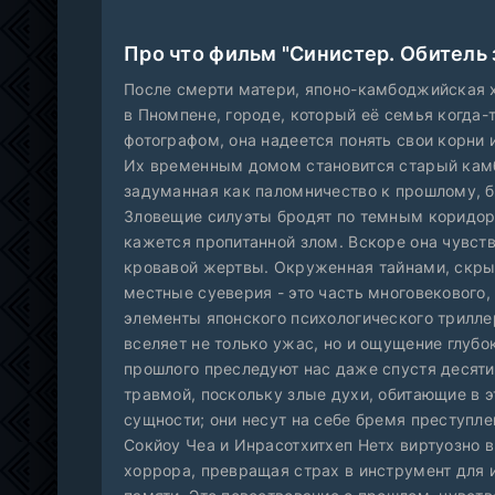
Про что фильм "Синистер. Обитель 
После смерти матери, японо-камбоджийская х
в Пномпене, городе, который её семья когда-
фотографом, она надеется понять свои корни 
Их временным домом становится старый камб
задуманная как паломничество к прошлому, 
Зловещие силуэты бродят по темным коридора
кажется пропитанной злом. Вскоре она чувств
кровавой жертвы. Окруженная тайнами, скры
местные суеверия - это часть многовекового
элементы японского психологического трилл
вселяет не только ужас, но и ощущение глубок
прошлого преследуют нас даже спустя десяти
травмой, поскольку злые духи, обитающие в 
сущности; они несут на себе бремя преступ
Сокйоу Чеа и Инрасотхитхеп Нетх виртуозно в
хоррора, превращая страх в инструмент для 