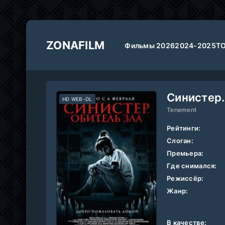
ZONAFILM
Фильмы 2026
2024-2025
Т
Синистер.
HD WEB-DL
Tenement
Рейтинги:
Слоган:
Премьера:
Где снимался:
Режиссёр:
Жанр:
В качестве: