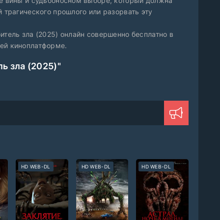
ве вины и судьбоносном выборе, который должна
й трагического прошлого или разорвать эту
итель зла (2025) онлайн совершенно бесплатно в
шей киноплатформе.
ь зла (2025)"
HD WEB-DL
HD WEB-DL
HD WEB-DL