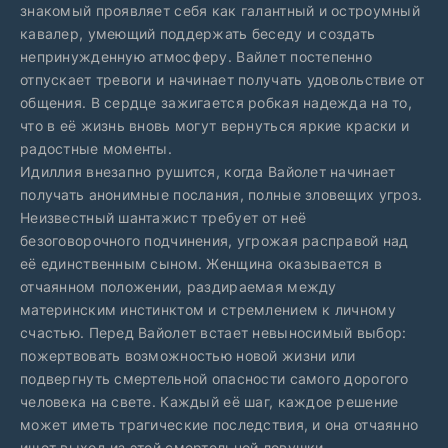
знакомый проявляет себя как галантный и остроумный
кавалер, умеющий поддержать беседу и создать
непринужденную атмосферу. Вайлет постепенно
отпускает тревоги и начинает получать удовольствие от
общения. В сердце зажигается робкая надежда на то,
что в её жизнь вновь могут вернуться яркие краски и
радостные моменты.
Идиллия внезапно рушится, когда Вайолет начинает
получать анонимные послания, полные зловещих угроз.
Неизвестный шантажист требует от неё
безоговорочного подчинения, угрожая расправой над
её единственным сыном. Женщина оказывается в
отчаянном положении, раздираемая между
материнским инстинктом и стремлением к личному
счастью. Перед Вайолет встает невыносимый выбор:
пожертвовать возможностью новой жизни или
подвергнуть смертельной опасности самого дорогого
человека на свете. Каждый её шаг, каждое решение
может иметь трагические последствия, и она отчаянно
ищет выход из этой смертельной ловушки.