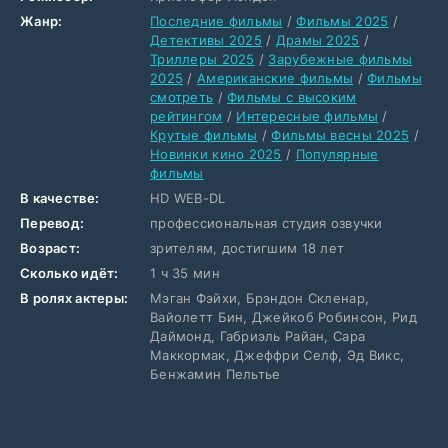
Жанр:
Последние фильмы
/
Фильмы 2025
/
Детективы 2025
/
Драмы 2025
/
Триллеры 2025
/
Зарубежные фильмы
2025
/
Американские фильмы
/
Фильмы
смотреть
/
Фильмы с высоким
рейтингом
/
Интересные фильмы
/
Крутые фильмы
/
Фильмы весны 2025
/
Новинки кино 2025
/
Популярные
фильмы
В качестве:
HD WEB-DL
Перевод:
профессиональная студия озвучки
Возраст:
зрителям, достигшим 18 лет
Сколько идёт:
1 ч 35 мин
В ролях актеры:
Мэган Фэйхи, Брэндон Скленар,
Вайолетт Бин, Джейкоб Робинсон, Рид
Даймонд, Габриэль Райан, Сара
Маккормак, Джеффри Селф, Эд Викс,
Бенжамин Пельтье