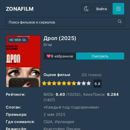
ZONAFILM
Войти
Дроп (2025)
HD WEB-DL
Drop
В избранное
Оцени фильм
(
22
голоса)
1
2
3
4
5
6
7
8
9
10
6.8
Рейтинги:
IMDb:
6.40
(10250), КиноПоиск:
6.284
(1407)
Слоган:
«Каждый под подозрением»
Премьера:
2 мая 2025
Где снимался:
США, Ирландия
Режиссёр:
Кристофер Лэндон