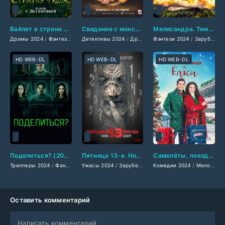
Вайлет в стране чудес (2024)
Свидание с монстром (2024)
Мелисандра. Темная фея (2024)
Драмы 2024
/
Фэнтези 2024
Детективы 2024
/
Зарубежные фильмы 2024
/
Драмы 2024
Фэнтези 2024
/
/
Фильмы осени 2024
Криминальные филь
/
Зарубежные фильмы 2024
HD WEB-DL
HD WEB-DL
HD WEB-DL
Поделиться? (2024)
Пятница 13-е. Новая глава (2024)
Самолёты, поезда и ёлки (2024)
Триллеры 2024
/
Фантастические 2024
Ужасы 2024
/
/
Зарубежные фильмы 2024
Зарубежные фильмы 2024
Комедии 2024
/
/
/
Фильмы ве
Фильмы де
Мелодрамы 2024
Оставить комментарий
Написать комментарий