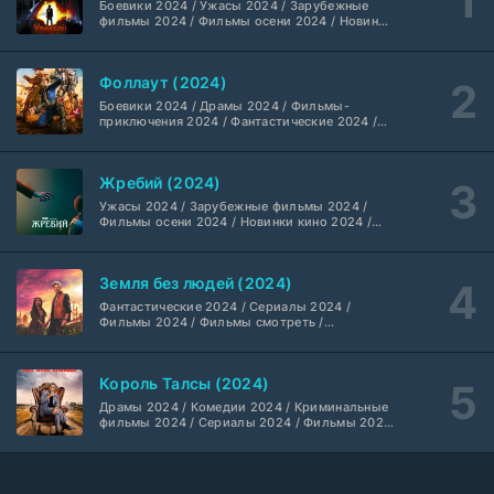
Боевики 2024 / Ужасы 2024 / Зарубежные
Шугар (2026)
7 серия
фильмы 2024 / Фильмы осени 2024 / Новинки
кино 2024 / Последние фильмы / Фильмы
Coldfilm
1-2 сезон
2024 / Американские фильмы / Фильмы
смотреть / Британские фильмы / Фильмы с
Фоллаут (2024)
высоким рейтингом / Интересные фильмы /
Укрытие (2026)
Крутые фильмы / Популярные фильмы
5 серия
Боевики 2024 / Драмы 2024 / Фильмы-
HDrezka Studio
1-3 сезон
приключения 2024 / Фантастические 2024 /
Сериалы 2024 / Фильмы 2024 / Фильмы
смотреть / Сериалы в 4K UHD / Американские
сериалы
Мыс страха (2026)
10 серия
Жребий (2024)
Dragon Money Studio
1 сезон
Ужасы 2024 / Зарубежные фильмы 2024 /
Фильмы осени 2024 / Новинки кино 2024 /
Последние фильмы / Фильмы 2024 /
Библиотекари: Следующая глава (2026)
Американские фильмы / Фильмы смотреть /
2 серия
Фильмы с высоким рейтингом / Интересные
LostFilm
1-2 сезон
Земля без людей (2024)
фильмы / Крутые фильмы / Популярные
фильмы
Фантастические 2024 / Сериалы 2024 /
Фильмы 2024 / Фильмы смотреть /
Вторая мировая война с Томом Хэнксом (2026)
20 серия
Американские сериалы
Дубляж HDrezka St.
1 сезон
Король Талсы (2024)
Анна медиум (2021-2026)
Драмы 2024 / Комедии 2024 / Криминальные
2 серия
фильмы 2024 / Сериалы 2024 / Фильмы 2024
Не требуется
1-5 сезон
/ Фильмы смотреть / Американские сериалы
Преступление с низким IQ (2026)
24 серия